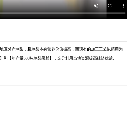
分地区盛产刺梨，且刺梨本身
营养价值极高，而现有的加工工艺以药用为
汁】和【
年产量
300吨刺梨果脯】
，充分
利用当地资源提高经济效益
。