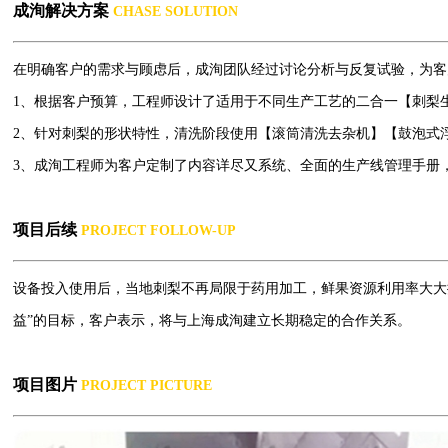
成洵解决方案
CHASE SOLUTION
在明确客户的需求与顾虑后，成洵团队经过讨论分析与反复试验，为客
1、根据客户预算，工程师设计了适用于不同生产工艺的二合一【刺梨生产线
2、针对刺梨的形状特性，清洗阶段使用【滚筒清洗去杂机】【鼓泡式
3、成洵工程师为客户定制了
内容详尽又系统、全面的
生产线管理手册
项目后续
PROJECT FOLLOW-UP
设备投入使用后，当地刺梨
不再局限于药用加工，鲜果资源
利用率大大
益
”的目标，客户表示，将与上海成洵建立长期稳定的合作关系。
项目图片
PROJECT PICTURE