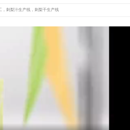
深加工，刺梨汁生产线，刺梨干生产线