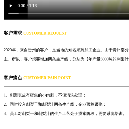
客户需求
CUSTOMER REQUEST
2020年，来自贵州的客户，是当地的知名果蔬加工企业。由于贵州部
主。所以，客户
想要增加
两条生产线，
分别为
【
年产量
3000吨的刺梨
客户痛点
CUSTOMER PAIN POINT
密集的小肉刺，
1、刺梨表皮有
不便清洗处理；
2、同时投入刺梨干和刺梨汁两条生产线，企业
预算紧张
；
3、员工对刺梨干和刺梨汁的生产工艺处于摸索阶段，需要系统培训。