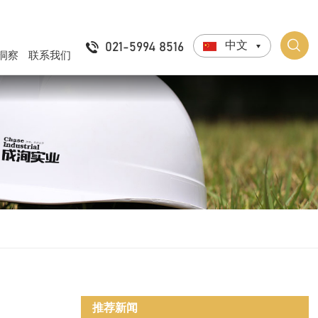
中文
021-5994 8516
洞察
联系我们
推荐新闻