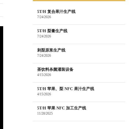
5T/H 复合果汁生产线
7/24/2026
5T/H 梨膏生产线
7/24/2026
刺梨原浆生产线
7/24/2026
茶饮料杀菌灌装设备
4/15/2026
5T/H 苹果、梨 NFC 果汁生产线
4/15/2026
5T/H 苹果 NFC 加工生产线
11/28/2025